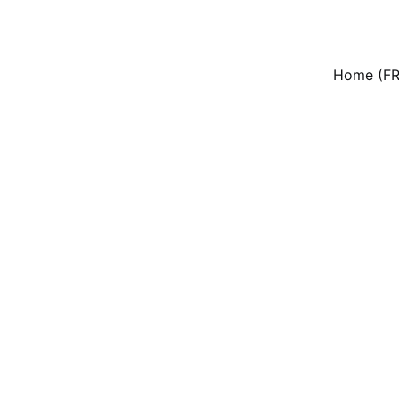
Home (FR
3/5/2024
3 min lire